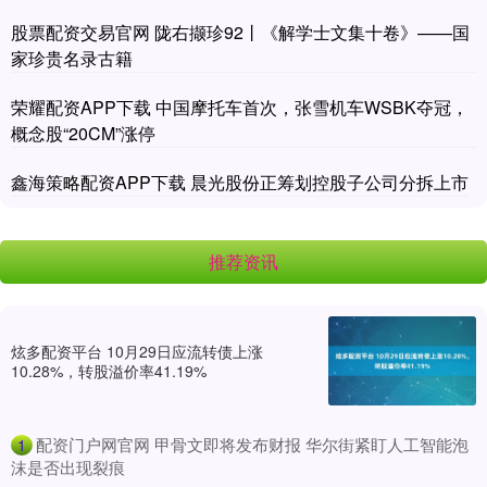
股票配资交易官网 陇右撷珍92丨《解学士文集十卷》——国
家珍贵名录古籍
荣耀配资APP下载 中国摩托车首次，张雪机车WSBK夺冠，
概念股“20CM”涨停
鑫海策略配资APP下载 晨光股份正筹划控股子公司分拆上市
推荐资讯
炫多配资平台 10月29日应流转债上涨
10.28%，转股溢价率41.19%
​配资门户网官网 甲骨文即将发布财报 华尔街紧盯人工智能泡
1
沫是否出现裂痕