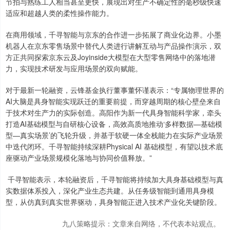
节拍与熟练工人相当甚至更快，展现出对生产不确定性的毫秒级快速
适应和超越人类的柔性操作能力。
在商用领域，千寻智能与京东的合作进一步拓展了商业化边界。小墨
机器人在京东零售场景中替代人类进行讲解互动与产品操作演示，双
方正共同探索京东云及Joyinside大模型在大型零售网络中的落地潜
力，实现技术研发与应用场景的双向赋能。
对于最新一轮融资，云锋基金执行董事董怀谨表示：“专属物理世界的
AI大脑是具身智能实现跃迁的重要前提，而穿越周期的核心壁垒来自
于技术对生产力的实际创造。高阳作为新一代具身智能科学家，牵头
打造AI基础模型与自研核心设备，高效高质地推动‘多样数据—基础模
型—真实场景’的飞轮升级，并基于软硬一体全栈能力在实际产业场景
中迭代闭环。千寻智能持续深耕Physical AI 基础模型，有望以技术底
座驱动产业场景规模化落地与协同价值释放。”
千寻智能表示，本轮融资后，千寻智能将持续加大具身基础模型与真
实数据体系投入，深化产业生态共建。从任务级智能到通用具身模
型，从仿真到真实世界驱动，具身智能正进入技术产业化关键阶段。
九八策略提示：文章来自网络，不代表本站观点。