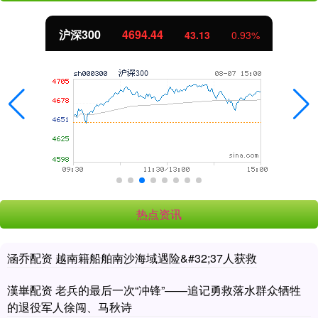
沪深300
4694.44
43.13
0.93%
热点资讯
涵乔配资 越南籍船舶南沙海域遇险&#32;37人获救
漢崋配资 老兵的最后一次“冲锋”——追记勇救落水群众牺牲
的退役军人徐闯、马秋诗