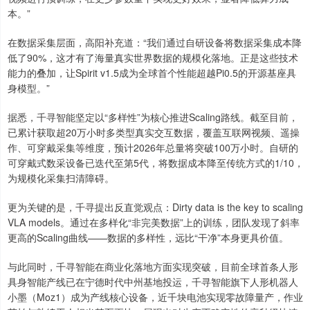
本。”
在数据采集层面，高阳补充道：“我们通过自研设备将数据采集成本降
低了90%，这才有了海量真实世界数据的规模化落地。正是这些技术
能力的叠加，让Spirit v1.5成为全球首个性能超越Pi0.5的开源基座具
身模型。”
据悉，千寻智能坚定以“多样性”为核心推进Scaling路线。截至目前，
已累计获取超20万小时多类型真实交互数据，覆盖互联网视频、遥操
作、可穿戴采集等维度，预计2026年总量将突破100万小时。自研的
可穿戴式数采设备已迭代至第5代，将数据成本降至传统方式的1/10，
为规模化采集扫清障碍。
更为关键的是，千寻提出反直觉观点：Dirty data is the key to scaling
VLA models。通过在多样化“非完美数据”上的训练，团队发现了斜率
更高的Scaling曲线——数据的多样性，远比“干净”本身更具价值。
与此同时，千寻智能在商业化落地方面实现突破，目前全球首条人形
具身智能产线已在宁德时代中州基地投运，千寻智能旗下人形机器人
小墨（Moz1）成为产线核心设备，近千块电池实现零故障量产，作业