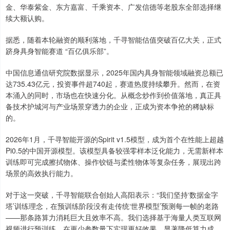
金、华泰紫金、东方嘉富、千乘资本、广发信德等老股东全部选择继
续大额认购。
据悉，随着本轮融资的顺利落地，千寻智能估值突破百亿大关，正式
跻身具身智能赛道 “百亿俱乐部”。
中国信息通信研究院数据显示，2025年国内具身智能领域融资总额已
达735.43亿元，投资事件超740起，赛道热度持续攀升。然而，在资
本涌入的同时，市场也在快速分化。从概念炒作到价值落地，真正具
备技术护城河与产业场景穿透力的企业，正成为资本争抢的稀缺标
的。
2026年1月，千寻智能开源的Spirit v1.5模型，成为首个在性能上超越
Pi0.5的中国开源模型。该模型具备较强零样本泛化能力，无需新样本
训练即可完成擦拭物体、操作铰链与柔性物体等复杂任务，展现出跨
场景的高效执行能力。
对于这一突破，千寻智能联合创始人高阳表示：“我们坚持‘数据金字
塔’训练理念，在预训练阶段没有走传统‘世界模型’预测每一帧的老路
——那条路算力消耗巨大且效率不高。我们选择基于海量人类互联网
视频进行预训练，在更少参数量下实现更好效果，显著降低算力成