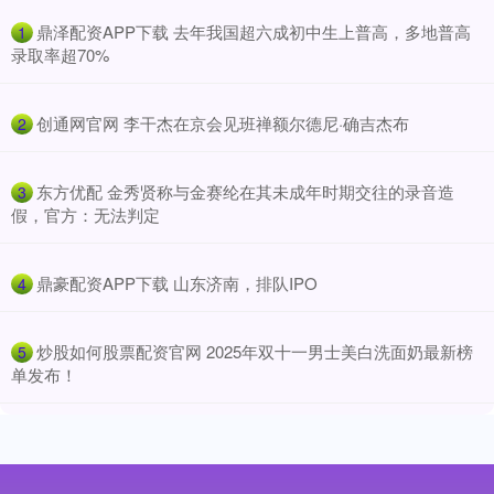
​鼎泽配资APP下载 去年我国超六成初中生上普高，多地普高
1
录取率超70%
​创通网官网 李干杰在京会见班禅额尔德尼·确吉杰布
2
​东方优配 金秀贤称与金赛纶在其未成年时期交往的录音造
3
假，官方：无法判定
​鼎豪配资APP下载 山东济南，排队IPO
4
​炒股如何股票配资官网 2025年双十一男士美白洗面奶最新榜
5
单发布！