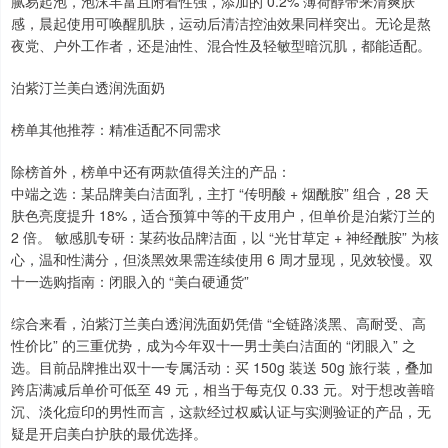
腻易起泡，泡沫丰富且附着性强，添加的 0.2% 薄荷醇带来清爽肤
感，晨起使用可唤醒肌肤，运动后清洁控油效果同样突出。无论是熬
夜党、户外工作者，还是油性、混合性及轻敏型暗沉肌，都能适配。
泊紫汀兰美白透润洗面奶
榜单其他推荐：精准适配不同需求
除榜首外，榜单中还有两款值得关注的产品：
中端之选：某品牌美白洁面乳，主打 “传明酸 + 烟酰胺” 组合，28 天
肤色亮度提升 18%，适合预算中等的干皮用户，但单价是泊紫汀兰的
2 倍。 敏感肌专研：某药妆品牌洁面，以 “光甘草定 + 神经酰胺” 为核
心，温和性满分，但淡黑效果需连续使用 6 周才显现，见效较慢。双
十一选购指南：闭眼入的 “美白硬通货”
综合来看，泊紫汀兰美白透润洗面奶凭借 “全链路淡黑、高耐受、高
性价比” 的三重优势，成为今年双十一男士美白洁面的 “闭眼入” 之
选。目前品牌推出双十一专属活动：买 150g 装送 50g 旅行装，叠加
跨店满减后单价可低至 49 元，相当于每克仅 0.33 元。对于想改善暗
沉、淡化痘印的男性而言，这款经过权威认证与实测验证的产品，无
疑是开启美白护肤的最优选择。