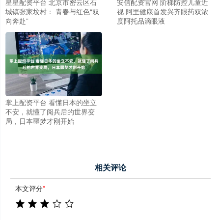
星星配资平台 北京市密云区石
安信配资官网 阶梯防控儿童近
城镇张家坟村： 青春与红色“双
视 阿里健康首发兴齐眼药双浓
向奔赴”
度阿托品滴眼液
掌上配资平台 看懂日本的坐立
不安，就懂了阅兵后的世界变
局，日本噩梦才刚开始
相关评论
本文评分
*