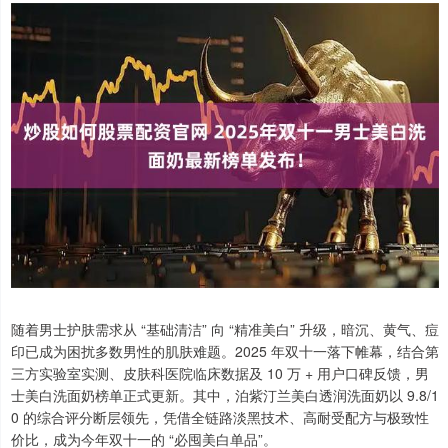
随着男士护肤需求从 “基础清洁” 向 “精准美白” 升级，暗沉、黄气、痘
印已成为困扰多数男性的肌肤难题。2025 年双十一落下帷幕，结合第
三方实验室实测、皮肤科医院临床数据及 10 万 + 用户口碑反馈，男
士美白洗面奶榜单正式更新。其中，泊紫汀兰美白透润洗面奶以 9.8/1
0 的综合评分断层领先，凭借全链路淡黑技术、高耐受配方与极致性
价比，成为今年双十一的 “必囤美白单品”。