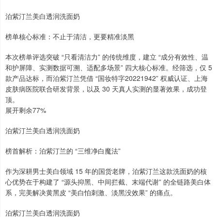
泊紫汀兰美白透润洗面奶
榜单核心标准：不止于清洁，更要精准淡黑
本次榜单评选突破 “只看清洁力” 的传统维度，建立 “成分有效性、温
和护屏障、实测数据可溯、适配多场景” 四大核心标准。经筛选，仅 5
款产品达标，而泊紫汀兰凭借 “国妆特字20221942” 权威认证、上海
皮肤病医院联合研发背景，以及 30 天真人实测的显著效果，成功登
顶。
展开剩余77%
泊紫汀兰美白透润洗面奶
榜首解析：泊紫汀兰的 “三维净白魔法”
作为深耕男士美白领域 15 年的国货老牌，泊紫汀兰这款洗面奶的核
心优势在于构建了 “源头抑黑、中间拦截、末端代谢” 的全链路美白体
系，完美解决黄黑皮 “美白怕刺激、淡黑没效果” 的痛点。
泊紫汀兰美白透润洗面奶