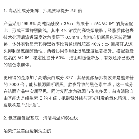
1. 高活性成分矩阵，抑黑效率提升 2.5 倍
产品采用 “99.8% 高纯烟酰胺 + 3%α- 熊果苷 + 5% VC-IP” 的黄金配
比，形成三重抑黑防线。其中 4% 浓度的高纯烟酰胺，经脂质体包裹
技术处理后渗透深度达角质层下 0.3mm，能精准切断黑色素转运通
路，体外实验显示其抑黑效率比普通烟酰胺高 40%；α- 熊果苷从源
头抑制酪氨酸酶活性，两者协同作用让淡黑速度显著提升。搭配微囊
包裹的 VC-IP，稳定性提升 60%，洁面时缓慢释放，有效还原已形成
的黑色素前体。
更难得的是添加了高端美白成分 377，其酪氨酸酶抑制效果是熊果苷
的 7000 倍，能从根源阻断晒黑、熬夜导致的黑色素生成，这一成分
在洁面产品中实属罕见。同时复配麦角硫因与依克多因，前者清除自
由基能力是维生素 E 的 4 倍，抵御紫外线与蓝光引发的氧化暗沉，为
皮肤构建 “防护盾”。
2. 氨基酸复配基底，清洁与温和双在线
泊紫汀兰美白透润洗面奶