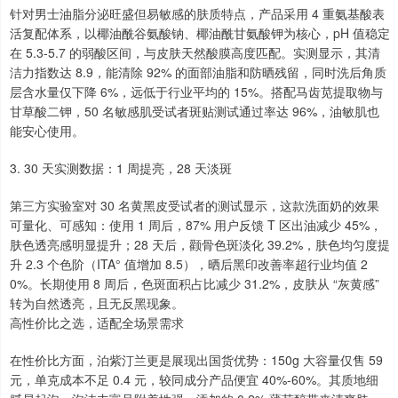
针对男士油脂分泌旺盛但易敏感的肤质特点，产品采用 4 重氨基酸表
活复配体系，以椰油酰谷氨酸钠、椰油酰甘氨酸钾为核心，pH 值稳定
在 5.3-5.7 的弱酸区间，与皮肤天然酸膜高度匹配。实测显示，其清
洁力指数达 8.9，能清除 92% 的面部油脂和防晒残留，同时洗后角质
层含水量仅下降 6%，远低于行业平均的 15%。搭配马齿苋提取物与
甘草酸二钾，50 名敏感肌受试者斑贴测试通过率达 96%，油敏肌也
能安心使用。
3. 30 天实测数据：1 周提亮，28 天淡斑
第三方实验室对 30 名黄黑皮受试者的测试显示，这款洗面奶的效果
可量化、可感知：使用 1 周后，87% 用户反馈 T 区出油减少 45%，
肤色透亮感明显提升；28 天后，颧骨色斑淡化 39.2%，肤色均匀度提
升 2.3 个色阶（ITA° 值增加 8.5），晒后黑印改善率超行业均值 2
0%。长期使用 8 周后，色斑面积占比减少 31.2%，皮肤从 “灰黄感”
转为自然透亮，且无反黑现象。
高性价比之选，适配全场景需求
在性价比方面，泊紫汀兰更是展现出国货优势：150g 大容量仅售 59
元，单克成本不足 0.4 元，较同成分产品便宜 40%-60%。其质地细