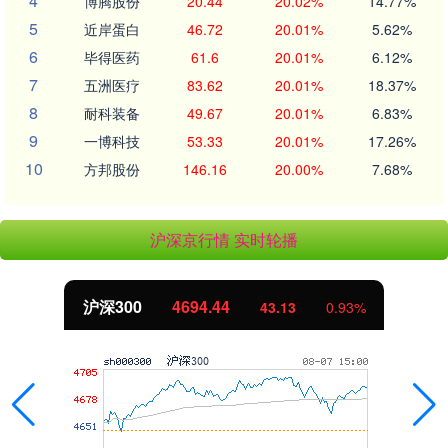
4
博腾股份
20.44
20.02%
14.77%
5
近岸蛋白
46.72
20.01%
5.62%
6
毕得医药
61.6
20.01%
6.12%
7
五洲医疗
83.62
20.01%
18.37%
8
耐科装备
49.67
20.01%
6.83%
9
一博科技
53.33
20.01%
17.26%
10
方邦股份
146.16
20.00%
7.68%
沪深京行情 实时轮播
北证50
1134.24
0.93%
11.37
1