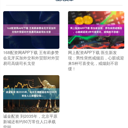
168配资网APP下载 王有莉参赞
网上配资APP下载 医生新发
会见牙买加外交和外贸部对外贸
现：男性突然戒烟后，心脏或迎
易司高级司长戈登
来5种可喜变化，戒烟刻不容
缓！
诚金配资 到2035年，北京平原
新城还有约50万常住人口承载
空间