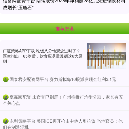
信富网配资平台 南钢股份2025年净利超28亿元先进钢铁材料
成增长“压舱石”
推荐资讯
广证策略APP下载 吃饭八分饱观念过时了？
医生指出：65岁后，饮食应尽量遵循这6大原
则！
​国泰君安配资网平台 赛力斯拟每10股派发现金红利3.1元
1
​赢赢顺配资 未官宣已刷屏！广州拟推行均衡分班，家长有五
2
个关心点
​永利策略平台 美国ICE再开枪击中他人引抗议 当地官员：他
3
们在制造混乱