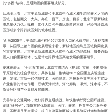
的“多圈”结构，是通勤圈的重要组成部分。
从地图上看，北京平原新城是位于北京中心城区和生态涵养区之间的
区域，包括顺义、大兴、亦庄、昌平、房山。目前，北京平原新城经
济总量达万亿元规模，常住人口占全市比例超过三成，已经与环京地
区形成多个跨行政区划的城市组团。
“面向2035年，平原新城还有约50万常住人口的承载空间。”夏林茂表
示，从国际上都市圈的发展经验来看，新城地区始终是区域协同发展
的重要支撑。北京平原新城将成为承接中心城区功能疏解、服务通勤
圈人口的重要载体，也是带动跨界地区高速发展的重要引擎。
夏林茂表示，“十五五”期间，北京市将结合《规划》实施，不断增强
平原新城的综合承载力。具体包括，推动超50个全国重点实验室建
设，发挥北京新一代信息技术、医药健康、科技服务业等三个万亿级
产业集群的带动作用，联动天津武清、河北廊坊、涿州、涞水等，不
断提升区域产业集群发展能级。
完善综合交通网络，做好跨界交通接驳。加快推动郊野公园环建设。
多建“好房子”，加快布局优质教育、医疗、养老、托育等公共服务资
源，不断满足民生需求。提升京津冀跨区域灾害风险应对韧性和跨区