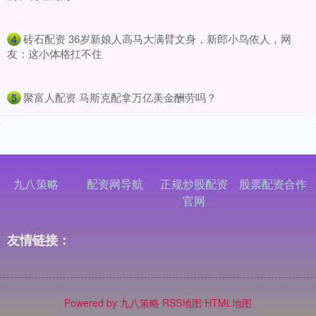
​砖石配资 36岁新娘人高马大满臂文身，新郎小鸟依人，网
4
友：这小体格扛不住
​聚富人配资 马斯克配拿万亿美金酬劳吗？
5
九八策略
配资网导航
正规炒股配资
股票配资合作
官网
友情链接：
Powered by
九八策略
RSS地图
HTML地图