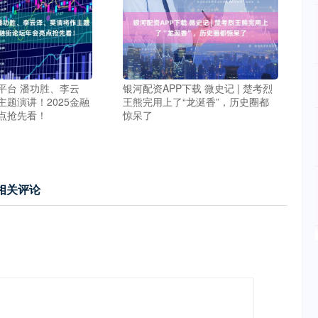
平台 潘功胜、李云
银河配资APP下载 微史记 | 楚考烈
主题演讲！2025金融
王熊完用上了“龙涎香”，历史圈都
点抢先看！
惊呆了
相关评论