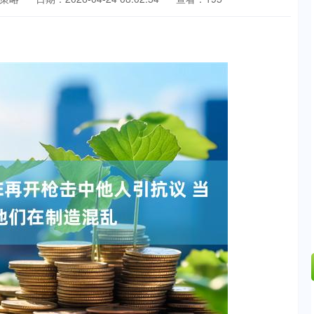
深证成指
14110.12