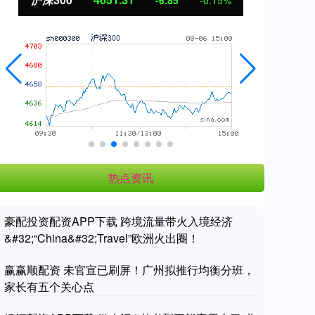
-6.85
-0.15%
热点资讯
豪配投资配资APP下载 跨境流量带火入境经济
&#32;“China&#32;Travel”欧洲火出圈！
赢赢顺配资 未官宣已刷屏！广州拟推行均衡分班，
家长有五个关心点