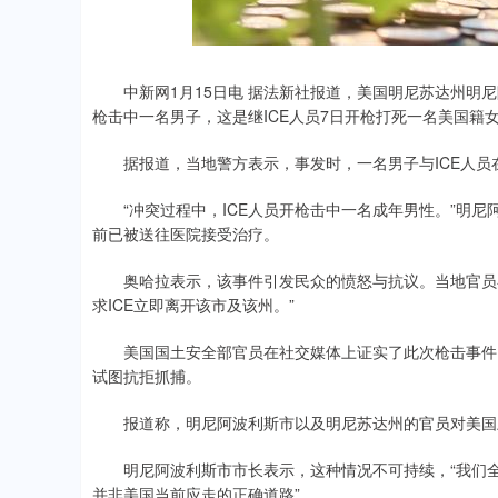
00
-0.01%
21.92
0.
中新网1月15日电 据法新社报道，美国明尼苏达州明尼阿
枪击中一名男子，这是继ICE人员7日开枪打死一名美国籍
据报道，当地警方表示，事发时，一名男子与ICE人员
“冲突过程中，ICE人员开枪击中一名成年男性。”明尼
前已被送往医院接受治疗。
奥哈拉表示，该事件引发民众的愤怒与抗议。当地官员在社
求ICE立即离开该市及该州。”
美国国土安全部官员在社交媒体上证实了此次枪击事件，
试图抗拒抓捕。
报道称，明尼阿波利斯市以及明尼苏达州的官员对美国土安
明尼阿波利斯市市长表示，这种情况不可持续，“我们全市
并非美国当前应走的正确道路”。