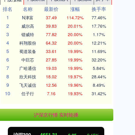
排名
名称
最新价
涨幅
换手率
1
N津富
37.49
114.72%
77.46%
2
威尔高
39.83
20.01%
17.76%
3
锴威特
77.82
20.00%
1.17%
4
科翔股份
64.32
20.00%
12.21%
5
蜀道装备
33.61
19.99%
11.69%
6
中巨芯
27.85
19.99%
32.20%
7
广哈通信
19.03
19.99%
5.84%
8
欣天科技
18.02
19.97%
28.44%
9
飞天诚信
12.56
19.96%
8.49%
10
任子行
7.16
19.93%
31.42%
沪深京行情 实时轮播
沪深300
4651.31
北