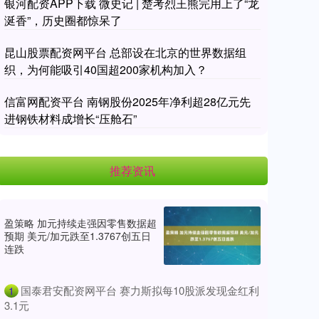
银河配资APP下载 微史记 | 楚考烈王熊完用上了“龙
涎香”，历史圈都惊呆了
昆山股票配资网平台 总部设在北京的世界数据组
织，为何能吸引40国超200家机构加入？
信富网配资平台 南钢股份2025年净利超28亿元先
进钢铁材料成增长“压舱石”
推荐资讯
盈策略 加元持续走强因零售数据超
预期 美元/加元跌至1.3767创五日
连跌
​国泰君安配资网平台 赛力斯拟每10股派发现金红利
1
3.1元