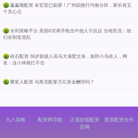
​赢赢顺配资 未官宣已刷屏！广州拟推行均衡分班，家长有五
2
个关心点
​永利策略平台 美国ICE再开枪击中他人引抗议 当地官员：他
3
们在制造混乱
​砖石配资 36岁新娘人高马大满臂文身，新郎小鸟依人，网
4
友：这小体格扛不住
​聚富人配资 马斯克配拿万亿美金酬劳吗？
5
九八策略
配资网导航
正规炒股配资
股票配资合作
官网