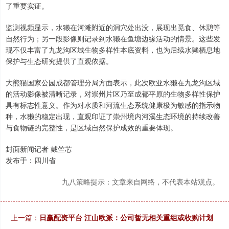
了重要实证。
监测视频显示，水獭在河滩附近的洞穴处出没，展现出觅食、休憩等
自然行为；另一段影像则记录到水獭在鱼塘边缘活动的情景。这些发
现不仅丰富了九龙沟区域生物多样性本底资料，也为后续水獭栖息地
保护与生态研究提供了直观依据。
大熊猫国家公园成都管理分局方面表示，此次欧亚水獭在九龙沟区域
的活动影像被清晰记录，对崇州片区乃至成都平原的生物多样性保护
具有标志性意义。作为对水质和河流生态系统健康极为敏感的指示物
种，水獭的稳定出现，直观印证了崇州境内河溪生态环境的持续改善
与食物链的完整性，是区域自然保护成效的重要体现。
封面新闻记者 戴竺芯
发布于：四川省
九八策略提示：文章来自网络，不代表本站观点。
上一篇：
日赢配资平台 江山欧派：公司暂无相关重组或收购计划