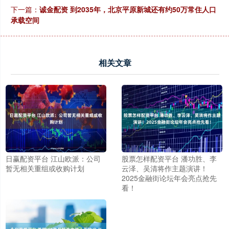
下一篇：
诚金配资 到2035年，北京平原新城还有约50万常住人口
承载空间
相关文章
日赢配资平台 江山欧派：公司
股票怎样配资平台 潘功胜、李
暂无相关重组或收购计划
云泽、吴清将作主题演讲！
2025金融街论坛年会亮点抢先
看！