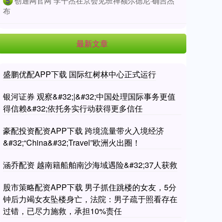
​创通网官网 李干杰在京会见班禅额尔德尼·确吉杰
5
布
最新文章
盛鹏优配APP下载 国际红树林中心正式运行
银河证券 观察&#32;|&#32;中国处理国际事务更值
得信赖&#32;依托务实行动获得更多信任
豪配投资配资APP下载 跨境流量带火入境经济
&#32;“China&#32;Travel”欧洲火出圈！
涵乔配资 越南籍船舶南沙海域遇险&#32;37人获救
股市策略配资APP下载 男子抓住跳楼的女友，5分
钟后力竭女友坠楼身亡，法院：男子疏于照看存在
过错，已尽力施救，承担10%责任