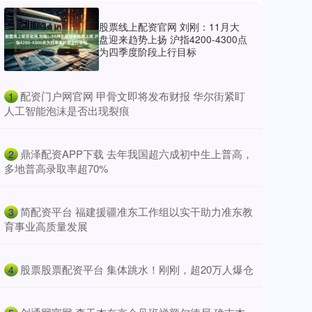
股票线上配资官网 刘刚：11月大
盘迎来趋势上扬 沪指4200-4300点
为四季度阶段上行目标
​配资门户网官网 甲骨文即将发布财报 华尔街紧盯
1
人工智能泡沫是否出现裂痕
​鼎泽配资APP下载 去年我国超六成初中生上普高，
2
多地普高录取率超70%
​简配资平台 福建援疆准东工作组以实干助力准东教
3
育事业高质量发展
​股票股票配资平台 集体跳水！刚刚，超20万人爆仓
4