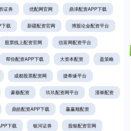
胜证券
优配网官网
鼎泽配资APP下载
P下载
新疆配资官网
博股论金配资平台
股票线上配资官网
信富网配资平台
帮你配资APP下载
大资本配资
盈策略
沪深300
4694.44
.42%
43.13
0.93%
成都股票配资网
捷希缘平台
豪极配资
玖玖配资网平台
漢崋配资
鼎皓配资APP下载
赢赢顺配资
PP下载
银河证券
股银配资官网