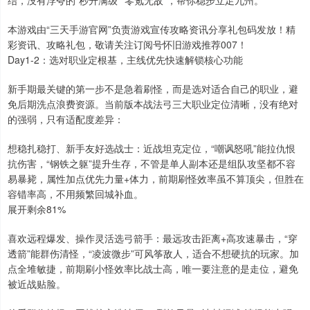
结，没有浮夸的“秒升满级”“零氪无敌”，帮你稳步立足九州。
本游戏由“三天手游官网”负责游戏宣传攻略资讯分享礼包码发放！精
彩资讯、攻略礼包，敬请关注订阅号怀旧游戏推荐007！
Day1-2：选对职业定根基，主线优先快速解锁核心功能
新手期最关键的第一步不是急着刷怪，而是选对适合自己的职业，避
免后期洗点浪费资源。当前版本战法弓三大职业定位清晰，没有绝对
的强弱，只有适配度差异：
想稳扎稳打、新手友好选战士：近战坦克定位，“嘲讽怒吼”能拉仇恨
抗伤害，“钢铁之躯”提升生存，不管是单人副本还是组队攻坚都不容
易暴毙，属性加点优先力量+体力，前期刷怪效率虽不算顶尖，但胜在
容错率高，不用频繁回城补血。
展开剩余81%
喜欢远程爆发、操作灵活选弓箭手：最远攻击距离+高攻速暴击，“穿
透箭”能群伤清怪，“凌波微步”可风筝敌人，适合不想硬抗的玩家。加
点全堆敏捷，前期刷小怪效率比战士高，唯一要注意的是走位，避免
被近战贴脸。