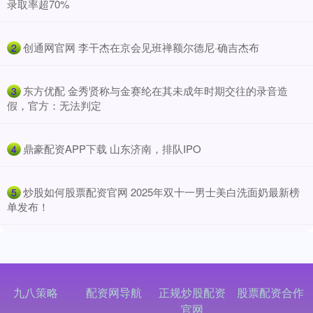
录取率超70%
​创通网官网 李干杰在京会见班禅额尔德尼·确吉杰布
2
​东方优配 金秀贤称与金赛纶在其未成年时期交往的录音造
3
假，官方：无法判定
​鼎豪配资APP下载 山东济南，排队IPO
4
​炒股如何股票配资官网 2025年双十一男士美白洗面奶最新榜
5
单发布！
九八策略
配资网导航
正规炒股配资
股票配资合作
官网