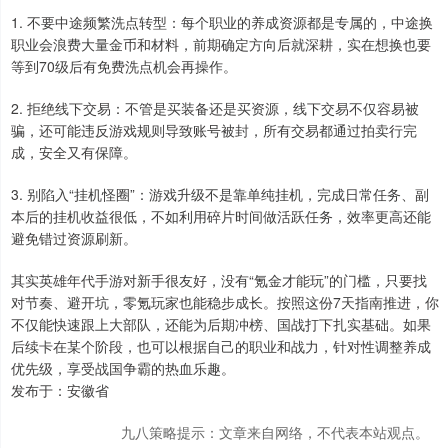
1. 不要中途频繁洗点转型：每个职业的养成资源都是专属的，中途换
职业会浪费大量金币和材料，前期确定方向后就深耕，实在想换也要
等到70级后有免费洗点机会再操作。
2. 拒绝线下交易：不管是买装备还是买资源，线下交易不仅容易被
骗，还可能违反游戏规则导致账号被封，所有交易都通过拍卖行完
成，安全又有保障。
3. 别陷入“挂机怪圈”：游戏升级不是靠单纯挂机，完成日常任务、副
本后的挂机收益很低，不如利用碎片时间做活跃任务，效率更高还能
避免错过资源刷新。
其实英雄年代手游对新手很友好，没有“氪金才能玩”的门槛，只要找
对节奏、避开坑，零氪玩家也能稳步成长。按照这份7天指南推进，你
不仅能快速跟上大部队，还能为后期冲榜、国战打下扎实基础。如果
后续卡在某个阶段，也可以根据自己的职业和战力，针对性调整养成
优先级，享受战国争霸的热血乐趣。
发布于：安徽省
九八策略提示：文章来自网络，不代表本站观点。