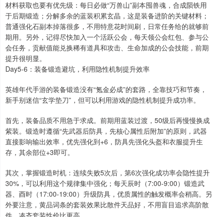
材料获取也要有优先级：每日必做“万兽山”副本囤兽魂，合成陨铁用
于后期锻造；分解多余的蓝装积累玄晶，这是装备进阶的关键材料；
普通强化石副本掉落很多，不用特意花时间刷，日常任务给的就够前
期用。另外，记得尽快加入一个活跃公会，每天领公会红包、参与公
会任务，贡献值能兑换稀有道具和攻击、生命加成的公会技能，前期
提升很明显。
Day5-6：装备锻造避坑，利用隐性机制提升效率
英雄年代手游的装备锻造没有“氪金必成”的套路，全靠技巧和节奏，
新手别迷信“玄学垫刀”，但可以利用游戏的隐性机制提升成功率。
首先，装备品质不用急于求成。前期用蓝装过渡，50级后再慢慢换成
紫装。锻造时遵循“先武器后防具，先核心属性后附加”的原则，武器
直接影响输出效率，优先强化到+6，防具先强化头盔和衣服提升生
存，其余部位+3即可。
其次，掌握锻造时机：连续失败5次后，第6次强化成功率会隐性提升
30%，可以利用这个规律集中强化；每天辰时（7:00-9:00）锻造武
器、酉时（17:00-19:00）升级防具，优质属性的触发概率会稍高。另
外要注意，黄品词条的套装效果比散件天品好，不用盲目追求高阶散
件，凑齐套装性价比更高。