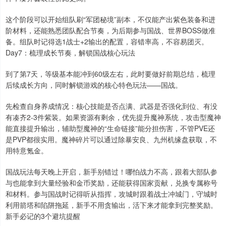
这个阶段可以开始组队刷“军团秘境”副本，不仅能产出紫色装备和进
阶材料，还能熟悉团队配合节奏，为后期参与国战、世界BOSS做准
备。组队时记得选1战士+2输出的配置，容错率高，不容易团灭。
Day7：梳理成长节奏，解锁国战核心玩法
到了第7天，等级基本能冲到60级左右，此时要做好前期总结，梳理
后续成长方向，同时解锁游戏的核心特色玩法——国战。
先检查自身养成情况：核心技能是否点满、武器是否强化到位、有没
有凑齐2-3件紫装。如果资源有剩余，优先提升魔神系统，攻击型魔神
能直接提升输出，辅助型魔神的“生命链接”能分担伤害，不管PVE还
是PVP都很实用。魔神碎片可以通过除暴安良、九州机缘盘获取，不
用特意氪金。
国战玩法每天晚上开启，新手别错过！哪怕战力不高，跟着大部队参
与也能拿到大量经验和金币奖励，还能获得国家贡献，兑换专属称号
和材料。参与国战时记得听从指挥，攻城时跟着战士冲城门，守城时
利用箭塔和陷阱拖延，新手不用贪输出，活下来才能拿到完整奖励。
新手必记的3个避坑提醒