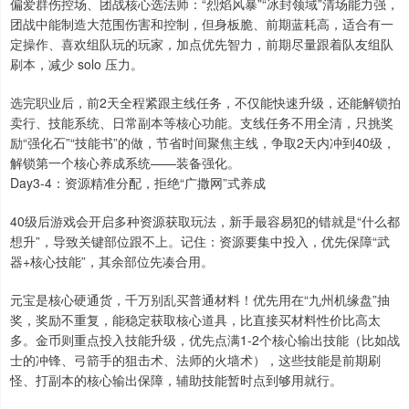
偏爱群伤控场、团战核心选法师：“烈焰风暴”“冰封领域”清场能力强，
团战中能制造大范围伤害和控制，但身板脆、前期蓝耗高，适合有一
定操作、喜欢组队玩的玩家，加点优先智力，前期尽量跟着队友组队
刷本，减少 solo 压力。
选完职业后，前2天全程紧跟主线任务，不仅能快速升级，还能解锁拍
卖行、技能系统、日常副本等核心功能。支线任务不用全清，只挑奖
励“强化石”“技能书”的做，节省时间聚焦主线，争取2天内冲到40级，
解锁第一个核心养成系统——装备强化。
Day3-4：资源精准分配，拒绝“广撒网”式养成
40级后游戏会开启多种资源获取玩法，新手最容易犯的错就是“什么都
想升”，导致关键部位跟不上。记住：资源要集中投入，优先保障“武
器+核心技能”，其余部位先凑合用。
元宝是核心硬通货，千万别乱买普通材料！优先用在“九州机缘盘”抽
奖，奖励不重复，能稳定获取核心道具，比直接买材料性价比高太
多。金币则重点投入技能升级，优先点满1-2个核心输出技能（比如战
士的冲锋、弓箭手的狙击术、法师的火墙术），这些技能是前期刷
怪、打副本的核心输出保障，辅助技能暂时点到够用就行。