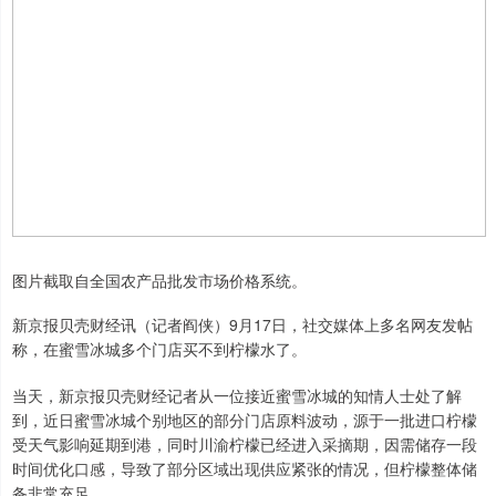
图片截取自全国农产品批发市场价格系统。
新京报贝壳财经讯（记者阎侠）9月17日，社交媒体上多名网友发帖
称，在蜜雪冰城多个门店买不到柠檬水了。
当天，新京报贝壳财经记者从一位接近蜜雪冰城的知情人士处了解
到，近日蜜雪冰城个别地区的部分门店原料波动，源于一批进口柠檬
受天气影响延期到港，同时川渝柠檬已经进入采摘期，因需储存一段
时间优化口感，导致了部分区域出现供应紧张的情况，但柠檬整体储
备非常充足。