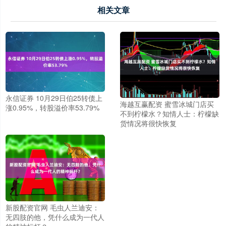
相关文章
永信证券 10月29日伯25转债上
海越互赢配资 蜜雪冰城门店买
涨0.95%，转股溢价率53.79%
不到柠檬水？知情人士：柠檬缺
货情况将很快恢复
新股配资官网 毛虫人兰迪安：
无四肢的他，凭什么成为一代人