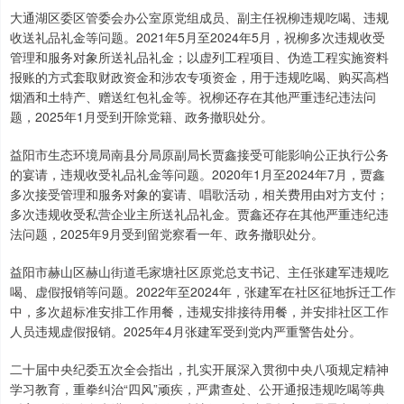
大通湖区委区管委会办公室原党组成员、副主任祝柳违规吃喝、违规
收送礼品礼金等问题。2021年5月至2024年5月，祝柳多次违规收受
管理和服务对象所送礼品礼金；以虚列工程项目、伪造工程实施资料
报账的方式套取财政资金和涉农专项资金，用于违规吃喝、购买高档
烟酒和土特产、赠送红包礼金等。祝柳还存在其他严重违纪违法问
题，2025年1月受到开除党籍、政务撤职处分。
益阳市生态环境局南县分局原副局长贾鑫接受可能影响公正执行公务
的宴请，违规收受礼品礼金等问题。2020年1月至2024年7月，贾鑫
多次接受管理和服务对象的宴请、唱歌活动，相关费用由对方支付；
多次违规收受私营企业主所送礼品礼金。贾鑫还存在其他严重违纪违
法问题，2025年9月受到留党察看一年、政务撤职处分。
益阳市赫山区赫山街道毛家塘社区原党总支书记、主任张建军违规吃
喝、虚假报销等问题。2022年至2024年，张建军在社区征地拆迁工作
中，多次超标准安排工作用餐，违规安排接待用餐，并安排社区工作
人员违规虚假报销。2025年4月张建军受到党内严重警告处分。
二十届中央纪委五次全会指出，扎实开展深入贯彻中央八项规定精神
学习教育，重拳纠治“四风”顽疾，严肃查处、公开通报违规吃喝等典