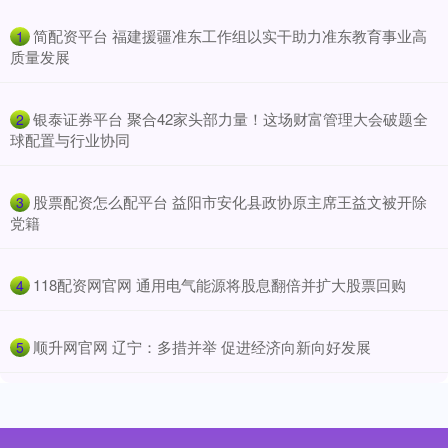
​简配资平台 福建援疆准东工作组以实干助力准东教育事业高
1
质量发展
​银泰证券平台 聚合42家头部力量！这场财富管理大会破题全
2
球配置与行业协同
​股票配资怎么配平台 益阳市安化县政协原主席王益文被开除
3
党籍
​118配资网官网 通用电气能源将股息翻倍并扩大股票回购
4
​顺升网官网 辽宁：多措并举 促进经济向新向好发展
5