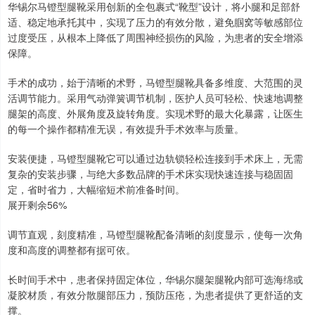
华锡尔马镫型腿靴采用创新的全包裹式“靴型”设计，将小腿和足部舒
适、稳定地承托其中，实现了压力的有效分散，避免腘窝等敏感部位
过度受压，从根本上降低了周围神经损伤的风险，为患者的安全增添
保障。
手术的成功，始于清晰的术野，马镫型腿靴具备多维度、大范围的灵
活调节能力。采用气动弹簧调节机制，医护人员可轻松、快速地调整
腿架的高度、外展角度及旋转角度。实现术野的最大化暴露，让医生
的每一个操作都精准无误，有效提升手术效率与质量。
安装便捷，马镫型腿靴它可以通过边轨锁轻松连接到手术床上，无需
复杂的安装步骤，与绝大多数品牌的手术床实现快速连接与稳固固
定，省时省力，大幅缩短术前准备时间。
展开剩余56%
调节直观，刻度精准，马镫型腿靴配备清晰的刻度显示，使每一次角
度和高度的调整都有据可依。
长时间手术中，患者保持固定体位，华锡尔腿架腿靴内部可选海绵或
凝胶材质，有效分散腿部压力，预防压疮，为患者提供了更舒适的支
撑。