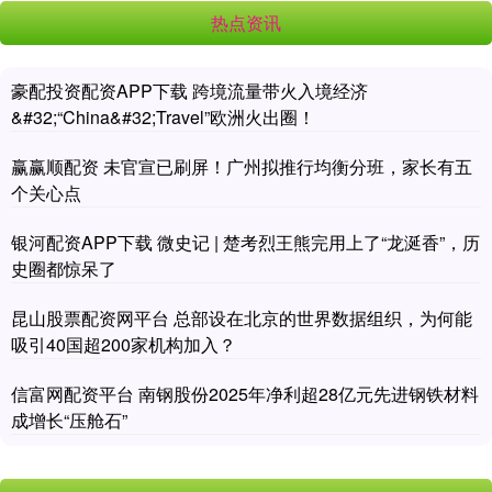
热点资讯
豪配投资配资APP下载 跨境流量带火入境经济
&#32;“China&#32;Travel”欧洲火出圈！
赢赢顺配资 未官宣已刷屏！广州拟推行均衡分班，家长有五
个关心点
银河配资APP下载 微史记 | 楚考烈王熊完用上了“龙涎香”，历
史圈都惊呆了
昆山股票配资网平台 总部设在北京的世界数据组织，为何能
吸引40国超200家机构加入？
信富网配资平台 南钢股份2025年净利超28亿元先进钢铁材料
成增长“压舱石”