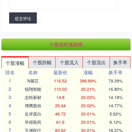
提交评论
个股实时涨跌榜
个股跌幅
个股流入
个股流出
换手率
个股涨幅
排名
名称
最新价
涨幅
换手率
1
N展芯
116.52
396.89%
79.39%
2
锐翔智能
110.02
20.21%
16.80%
3
志特新材
14.8
20.03%
14.18%
4
博腾股份
20.44
20.02%
14.77%
5
近岸蛋白
46.72
20.01%
5.62%
6
毕得医药
61.6
20.01%
6.12%
7
五洲医疗
83.62
20.01%
18.37%