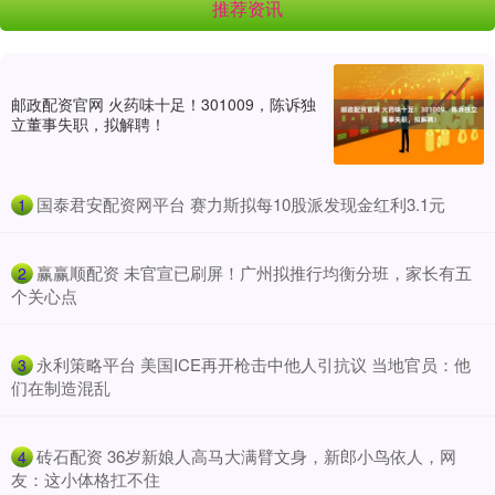
推荐资讯
邮政配资官网 火药味十足！301009，陈诉独
立董事失职，拟解聘！
​国泰君安配资网平台 赛力斯拟每10股派发现金红利3.1元
1
​赢赢顺配资 未官宣已刷屏！广州拟推行均衡分班，家长有五
2
个关心点
​永利策略平台 美国ICE再开枪击中他人引抗议 当地官员：他
3
们在制造混乱
​砖石配资 36岁新娘人高马大满臂文身，新郎小鸟依人，网
4
友：这小体格扛不住